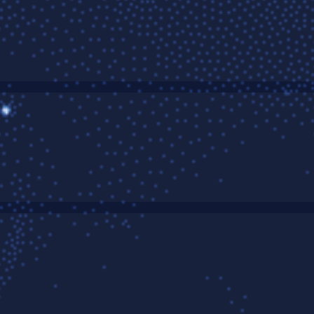
吉面临伤病困扰球员健康成执
2026-07-01 23:57
98 次阅读
首页
/
体育动态
的角色不仅仅是战术布置和比赛指挥，球员的健康管理同样成为
教练，在执教过程中面临着严峻的伤病困扰，这对他来说无疑是
伤病问题、球队管理与沟通、心理因素对健康的影响以及如何应
示在现代足球环境中，如何有效平衡竞技状态与球员健康的重要