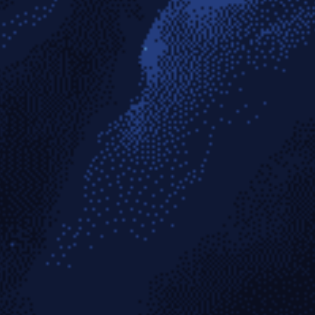
是一种行之有效的方法。在赛季初制定合理轮换策略，通过合理
与比赛，而不会因为长时间高强度训练而导致疲劳积累或受伤。
才成长，为未来发展打下基础。
面临着严峻的伤病困扰，但这并非无法解决的问题。在日益竞争
局，更应重视每一位球员的健康管理。从加强沟通，到科学调配
来，将有助于提升整个球队的发展潜力，最终实现良性循环。
点，并付诸实践，小因扎吉才能更好地带领他的球队走向成功。
同推动足球事业的发展，为广大热爱这项运动的人创造更加美好