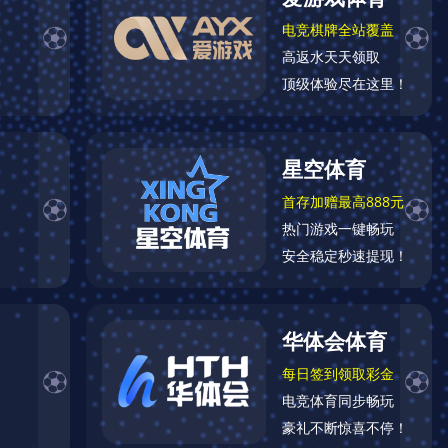
教新挑战
了重要的一环。小因扎
一项新的挑战。本文将
对这些挑战四个方面进
性。