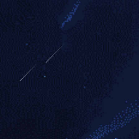
每位球员都能清晰地
馈，从而做出相应调
此外，小因扎吉还需
能够勇敢表达自己的
体抗压能力。
同时，与医疗团队保
合理的方法来安排负
3、心理因
除了生理因素外，心
降，从而增加受伤概
轻心理负担。
例如，可以通过组织