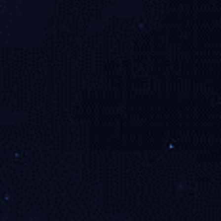
下一篇：
巴黎对阵洛里昂比赛前瞻萨福诺夫