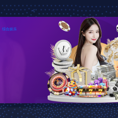
App
关于我们
体育动态
体育盛事
门体育项目。
容实时更新
。