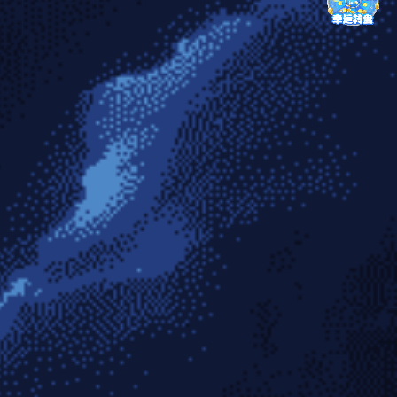
出低谷，以积极态度迎
因此，小因扎吉可以通
的心态面对各种挑战，
可以引入数据分析技
面评估，从而制定个性
他们了解足球运动特
期举行交流会，共享最