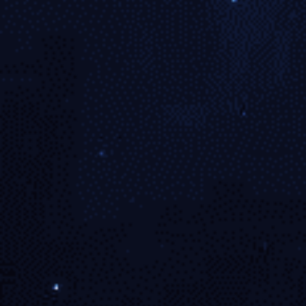
4.
国足与泰国历史交锋战绩回顾及36强赛对决
2026-07-14
5.
今日趣图：哈兰德带领球队晋级世界杯八强
2026-07-26
6.
小因扎吉面临伤病困扰球员健康成执教新挑
2026-07-01
7.
舒梅切尔：若B费全力追求纪录曼联与森林或
2026-07-12
8.
尤文图斯欲重启穆阿尼转会谈判球员渴望加
2026-08-08