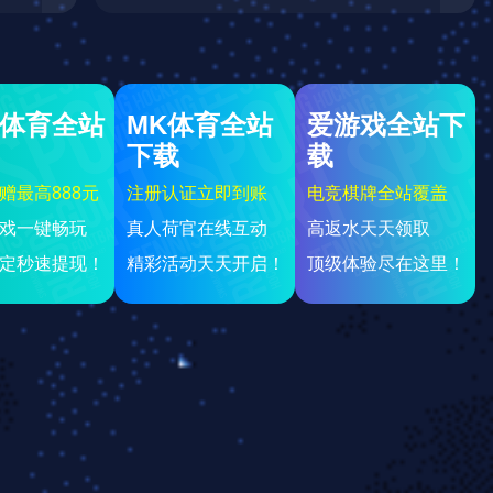
遭遇伤病困扰，使得他
为教练的声誉和未来发
一些球员未能合理调整
不仅要关注现有球员，
直接影响球队竞争力。
时采取措施应对突发状
效的信息传递机制，让